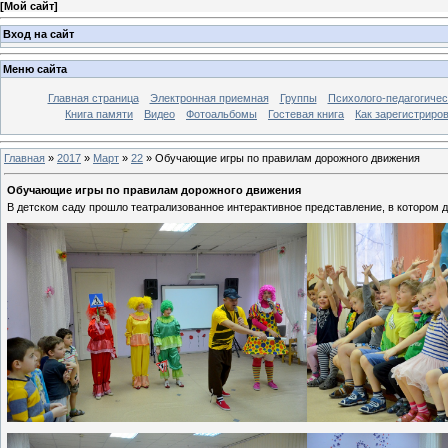
[
Мой сайт
]
Вход на сайт
Меню сайта
Главная страница
Электронная приемная
Группы
Психолого-педагогичес
Книга памяти
Видео
Фотоальбомы
Гостевая книга
Как зарегистриро
Главная
»
2017
»
Март
»
22
»
Обучающие игры по правилам дорожного движения
Обучающие игры по правилам дорожного движения
В детском саду прошло театрализованное интерактивное представление, в котором 