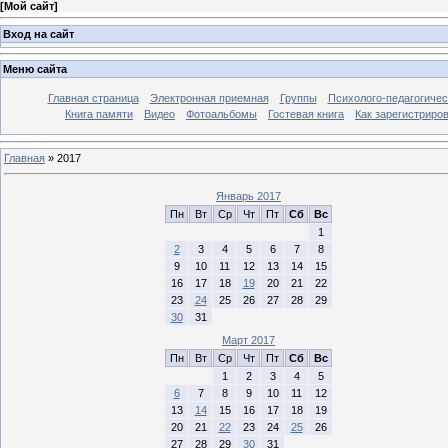
[
Мой сайт
]
Вход на сайт
Меню сайта
Главная страница
Электронная приемная
Группы
Психолого-педагогичес
Книга памяти
Видео
Фотоальбомы
Гостевая книга
Как зарегистриро
Главная
»
2017
Январь 2017
Пн
Вт
Ср
Чт
Пт
Сб
Вс
1
2
3
4
5
6
7
8
9
10
11
12
13
14
15
16
17
18
19
20
21
22
23
24
25
26
27
28
29
30
31
Март 2017
Пн
Вт
Ср
Чт
Пт
Сб
Вс
1
2
3
4
5
6
7
8
9
10
11
12
13
14
15
16
17
18
19
20
21
22
23
24
25
26
27
28
29
30
31