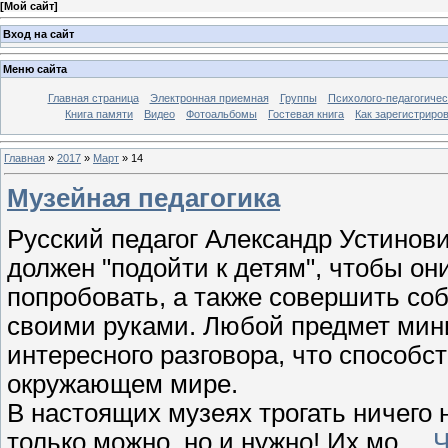
[
Мой сайт
]
Вход на сайт
Меню сайта
Главная страница
Электронная приемная
Группы
Психолого-педагогичес
Книга памяти
Видео
Фотоальбомы
Гостевая книга
Как зарегистриро
Главная
»
2017
»
Март
»
14
Музейная педагогика
Русский педагог Александр Устинови
должен "подойти к детям", чтобы он
попробовать, а также совершить со
своими руками. Любой предмет мини
интересного разговора, что способс
окружающем мире.
В настоящих музеях трогать ничего 
только можно, но и нужно! Их мо
...
Ч