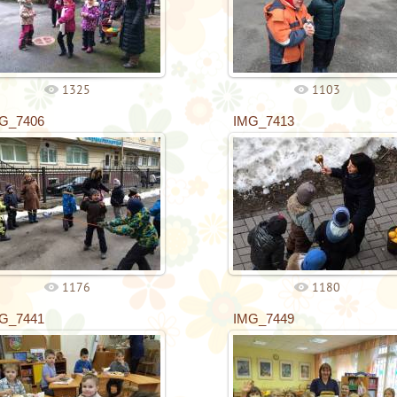
1325
1103
G_7406
IMG_7413
1176
1180
G_7441
IMG_7449