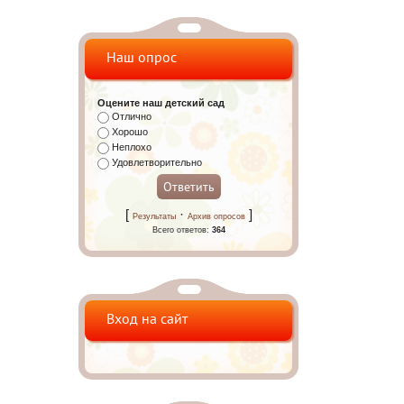
Наш опрос
Оцените наш детский сад
Отлично
Хорошо
Неплохо
Удовлетворительно
[
·
]
Результаты
Архив опросов
Всего ответов:
364
Вход на сайт