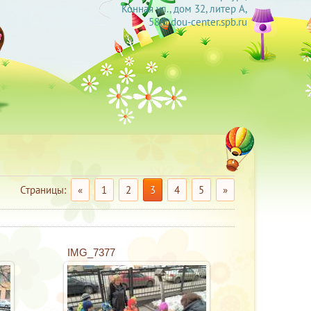
Конная ул., дом 32, литер А,
58@dou-center.spb.ru
Страницы
:
«
1
2
3
4
5
»
IMG_7377