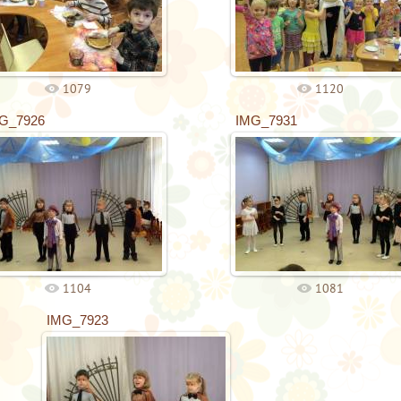
1079
1120
G_7926
IMG_7931
1104
1081
IMG_7923