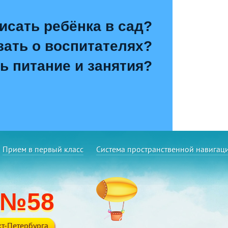
исать ребёнка в сад?
зать о воспитателях?
ь питание и занятия?
Прием в первый класс
Система пространственной навигац
 №58
т-Петербурга