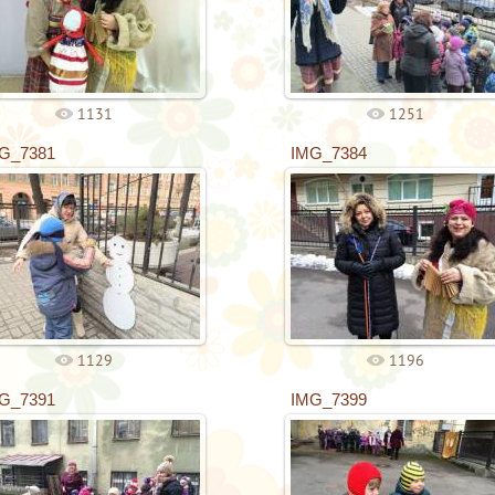
1131
1251
G_7381
IMG_7384
1129
1196
G_7391
IMG_7399