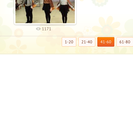
1171
1-20
21-40
41-60
61-80