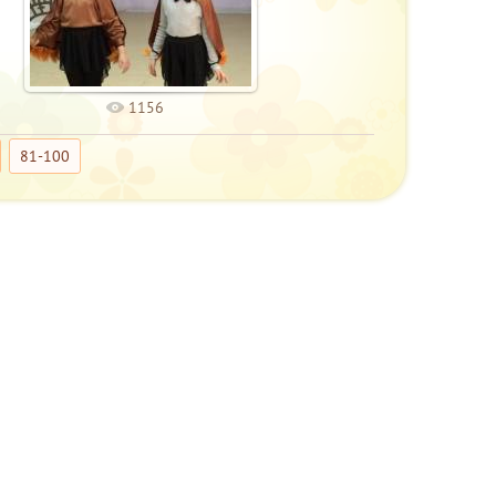
1156
81-100