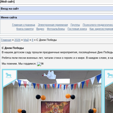
[
Мой сайт
]
Вход на сайт
Меню сайта
Главная страница
Электронная приемная
Группы
Психолого-педагогичес
Книга памяти
Видео
Фотоальбомы
Гостевая книга
Как зарегистриро
Главная
»
2026
»
Май
»
8
»
С Днем Победы
С Днем Победы
В нашем детском саду прошли праздничные мероприятия, посвящённые Дню Побед
Ребята пели песни военных лет, читали стихи о героях и о мире. В каждом слове, в 
Мы помним. Мы гордимся.