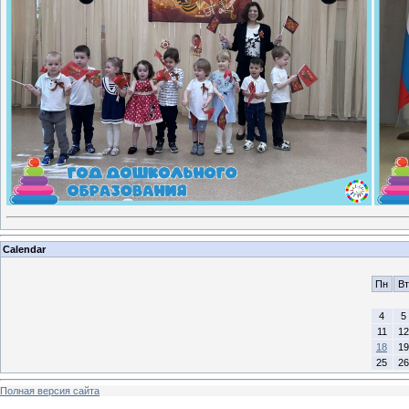
Calendar
Пн
Вт
4
5
11
12
18
19
25
26
Полная версия сайта