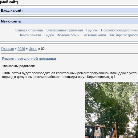
[
Мой сайт
]
Вход на сайт
Меню сайта
Главная страница
Электронная приемная
Группы
Психолого-педагогичес
Книга памяти
Видео
Фотоальбомы
Гостевая книга
Как зарегистриро
Главная
»
2026
»
Июнь
»
02
Ремонт прогулочной площадки
Уважаемы родители!
Этим летом будет производиться капитальный ремонт прогулочной площадки с установ
период в дежурном режиме работает площадка на ул.Кирилловская, д.1.