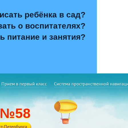
исать ребёнка в сад?
зать о воспитателях?
ь питание и занятия?
Прием в первый класс
Система пространственной навигац
 №58
т-Петербурга