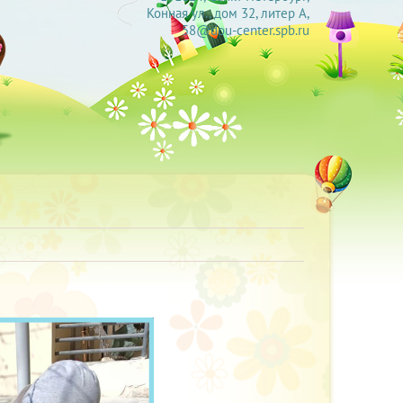
Конная ул., дом 32, литер А,
58@dou-center.spb.ru