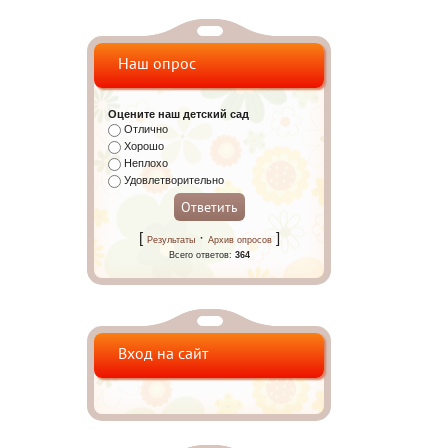
Наш опрос
Оцените наш детский сад
Отлично
Хорошо
Неплохо
Удовлетворительно
[
·
]
Результаты
Архив опросов
Всего ответов:
364
Вход на сайт