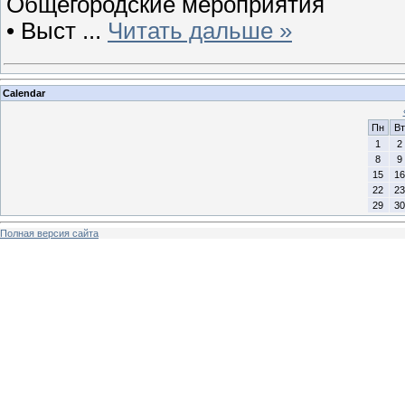
Общегородские мероприятия
• Выст
...
Читать дальше »
Calendar
Пн
Вт
1
2
8
9
15
16
22
23
29
30
Полная версия сайта