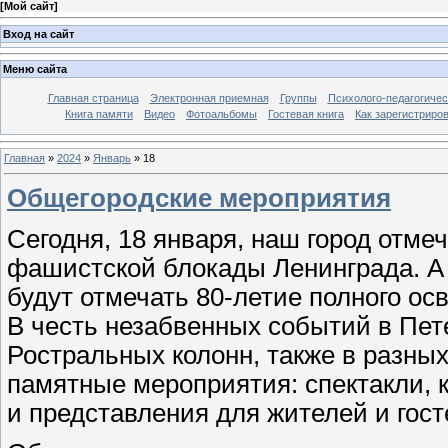
[
Мой сайт
]
Вход на сайт
Меню сайта
Главная страница
Электронная приемная
Группы
Психолого-педагогичес
Книга памяти
Видео
Фотоальбомы
Гостевая книга
Как зарегистриро
Главная
»
2024
»
Январь
»
18
Общегородские мероприятия
Сегодня, 18 января, наш город отме
фашистской блокады Ленинграда. А
будут отмечать 80-летие полного о
В честь незабвенных событий в Пет
Ростральных колонн, также в разных
памятные мероприятия: спектакли, 
и представления для жителей и гост