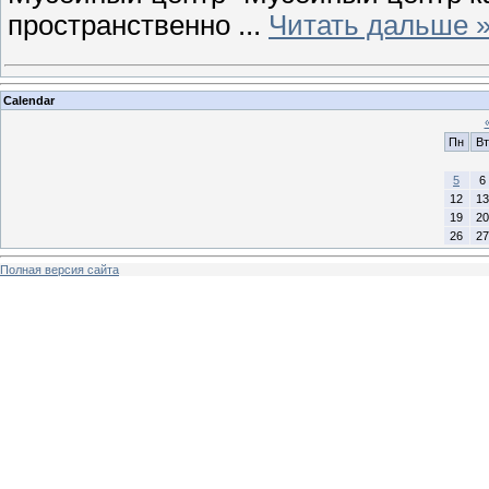
пространственно
...
Читать дальше 
Calendar
Пн
Вт
5
6
12
13
19
20
26
27
Полная версия сайта