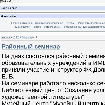
[
Мой сайт
]
Вход на сайт
Меню сайта
Главная страница
Электронная приемная
Группы
Психолого-педагогичес
Книга памяти
Видео
Фотоальбомы
Гостевая книга
Как зарегистриро
Главная
»
2022
»
Декабрь
»
14
Районный семинар
На днях состоялся районный семин
образовательных учреждений в ИМЦ
приняли участие инструктор ФК Долг
Е. В.
На семинаре работало несколько се
Библиотечный центр "Создание усл
художественной литературы".
Музейный центр "Музейный центр к