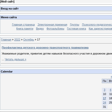
[
Мой сайт
]
Вход на сайт
Меню сайта
Главная страница
Электронная приемная
Группы
Психолого-педагогичес
Книга памяти
Видео
Фотоальбомы
Гостевая книга
Как зарегистриро
Главная
»
2022
»
Октябрь
»
17
Профилактика детского дорожно-транспортного травматизма
Уважаемые родители, привитие детям навыков безопасного участия в дорожном дви
...
Читать дальше »
Calendar
Пн
Вт
3
4
10
11
17
18
24
25
31