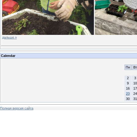
дальше »
Calendar
Пн
Вт
2
3
9
10
16
17
23
24
30
31
Полная версия сайта