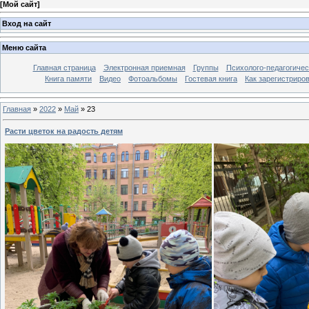
[
Мой сайт
]
Вход на сайт
Меню сайта
Главная страница
Электронная приемная
Группы
Психолого-педагогичес
Книга памяти
Видео
Фотоальбомы
Гостевая книга
Как зарегистриро
Главная
»
2022
»
Май
»
23
Расти цветок на радость детям