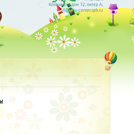
Конная ул., дом 32, литер А,
58@dou-center.spb.ru
ДЫ