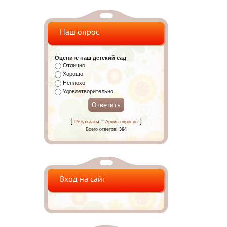
Наш опрос
Оцените наш детский сад
Отлично
Хорошо
Неплохо
Удовлетворительно
[
·
]
Результаты
Архив опросов
Всего ответов:
364
Вход на сайт