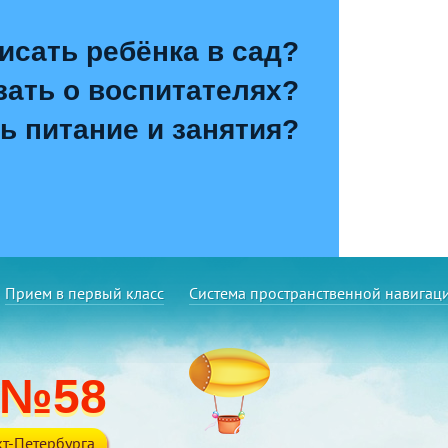
исать ребёнка в сад?
зать о воспитателях?
ь питание и занятия?
Прием в первый класс
Система пространственной навигац
 №58
т-Петербурга