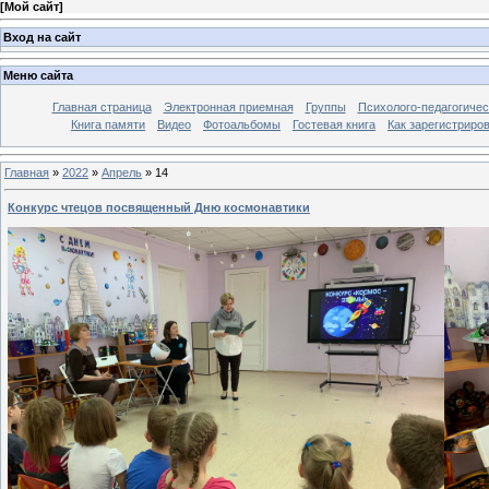
[
Мой сайт
]
Вход на сайт
Меню сайта
Главная страница
Электронная приемная
Группы
Психолого-педагогичес
Книга памяти
Видео
Фотоальбомы
Гостевая книга
Как зарегистриро
Главная
»
2022
»
Апрель
»
14
Конкурс чтецов посвященный Дню космонавтики