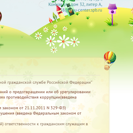
Конная ул., дом 32, литер А,
58@dou-center.spb.ru
енной гражданской службе Российской Федерации"
ований о предотвращении или об урегулировании
лях противодействия коррупции(введена
м законом от 21.11.2011 N 329-ФЗ)
рушения (введена Федеральным законом от
) ответственности к гражданским служащим в