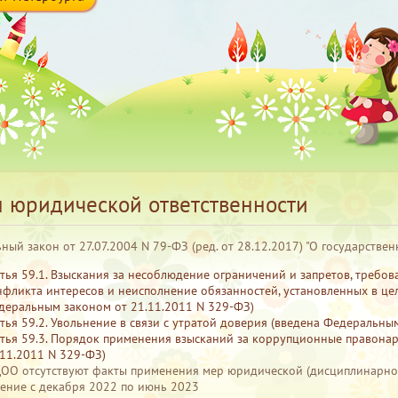
 юридической ответственности
ный закон от 27.07.2004 N 79-ФЗ (ред. от 28.12.2017) "О государств
атья 59.1. Взыскания за несоблюдение ограничений и запретов, треб
нфликта интересов и неисполнение обязанностей, установленных в це
деральным законом от 21.11.2011 N 329-ФЗ)
атья 59.2. Увольнение в связи с утратой доверия (введена Федеральны
атья 59.3. Порядок применения взысканий за коррупционные правона
.11.2011 N 329-ФЗ)
ДОО отсутствуют факты применения мер юридической (дисциплинарной
чение с декабря 2022 по июнь 2023