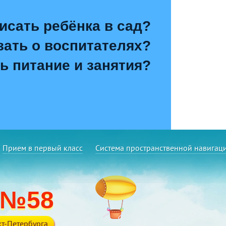
исать ребёнка в сад?
зать о воспитателях?
ь питание и занятия?
Прием в первый класс
Система пространственной навигац
 №58
т-Петербурга