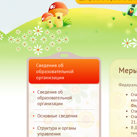
Сведения об
Меры
образовательной
организации
Федераль
Сведения об
Ст
образовательной
ко
организации
Фе
Ст
Основные сведения
Ст
21
В 
Структура и органы
те
управления