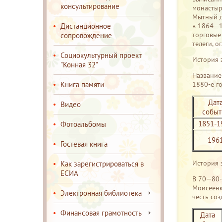
консультирование
монастыр
Мытный д
Дистанционное
в 1864—1
торговые
сопровождение
телеги, о
Социокультурный проект
История з
"Конная 32"
Название
Книга памяти
1880-е г
Дат
Видео
событ
1851-1
Фотоальбомы
196
Гостевая книга
История 
Как зарегистрироваться в
ЕСИА
В 70—80-
Моисеенк
Электронная библиотека
честь со
Финансовая грамотность
Дата