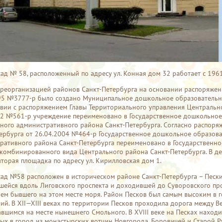
сад № 58, расположенный по адресу ул. Конная дом 32 работает с 1961
с реорганизацией районов Санкт-Петербурга на основании распоряже
95 №3777-р было создано Муниципальное дошкольное образовательно
твии с распоряжением Главы Территориального управления Центральн
02 №561-р учреждение переименовано в Государственное дошкольное
ного административного района Санкт-Петербурга. Согласно распор
ербурга от 26.04.2004 №464-р Государственное дошкольное образов
ративного района Санкт-Петербурга переименовано в Государственн
комбинированного вида Центрального района Санкт-Петербурга. В де
вторая площадка по адресу ул. Кирилловская дом 1.
сад №58 расположен в историческом районе Санкт-Петербурга – Пески.
шейся вдоль Лиговского проспекта и доходившей до Суворовского просп
ем бывшего на этом месте моря. Район Песков был самым высоким в го
ий. В XII—XIII веках по территории Песков проходила дорога между В
авшимся на месте нынешнего Смольного. В XVIII веке на Песках наход
ых в город из монастырских вотчин Новгорода, Боровичей и Старой Р