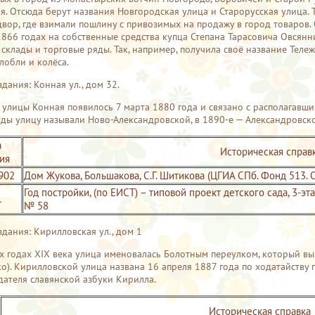
я. Отсюда берут названия Новгородская улица и Старорусская улица. Т
вор, где взимали пошлину с привозимых на продажу в город товаров.
866 годах на собственные средства купца Степана Тарасовича Овсянн
 склады и торговые ряды. Так, например, получила своё название Теле
глобли и колёса.
дания: Конная ул., дом 32.
 улицы Конная появилось 7 марта 1880 года и связано с располагав
оды улицу называли Ново-Александровской, в 1890-е — Александровск
а
Историческая справ
ия
902
Дом Жукова, Большакова, С.Г. Шитикова (ЦГИА СПб. Фонд 513. 
Год постройки, (по ЕИСТ) – типовой проект детского сада, 3-эт
1
№ 58
здания: Кирилловская ул., дом 1
х годах XIX века улица именовалась Болотным переулком, который в
о). Кирилловской улица названа 16 апреля 1887 года по ходатайству 
здателя славянской азбуки Кирилла.
Историческая справка