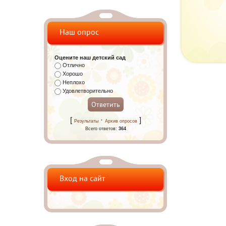
Наш опрос
Оцените наш детский сад
Отлично
Хорошо
Неплохо
Удовлетворительно
[
·
]
Результаты
Архив опросов
Всего ответов:
364
Вход на сайт