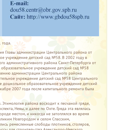
 года.
ния Главы администрации Центрального района от
е учреждение детский сад №58. В 2002 году в
ого административного района Санкт-Петербурга от
 образовательное учреждение детский сад №58
яжению администрации Центрального района
ательное учреждение детский сад №58 Центрального
ое дошкольное образовательное учреждение детский
кабре 2007 года после капитального ремонта была
 Этимология района восходит к песчаной гряде,
екта, Невы, и далее по Охте. Гряда эта являлась
роде местом, и никогда не затоплялся во время
еликим Новгородом и селом Спасским,
ились ремесленные слободы плотников, столяров,
уссы для строительства Александро-Невского