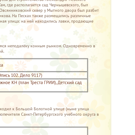
ам, где располагается сад Чернышевского, был
 Овсянниковский сквер у Мытного двора был разбит
икова. На Песках также размещались различные
жная улица: на ней находились лавки, продающие
шимся неподалёку конным рынком. Одновременно в
ой.
ка
Опись 102. Дело 9117)
ажное КН (план Треста ГРИИ), Детский сад
ыходил к Большой Болотной улице (ныне улица
попечителя Санкт-Петербургского учебного округа в