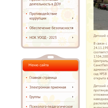
деятельность в ДОУ
Противодействие
коррупции
Обеспечение безопасности
Детский 
НОК УООД - 2023
В связи 
24.11.19
соответс
17.04.20
Централь
Меню сайта
СанктПет
админист
сад №58 
Главная страница
открыта 
Детский 
Электронная приемная
протянув
отложени
Группы
наводнен
располаг
Психолого-педагогическое
выписанн