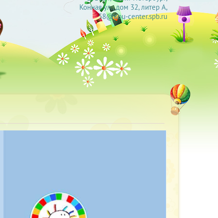
Конная ул., дом 32, литер А,
58@dou-center.spb.ru